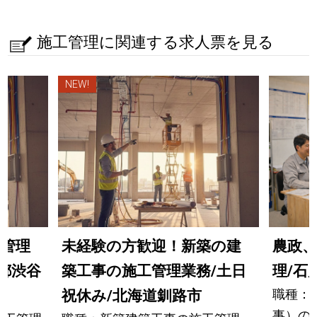
施工管理に関連する求人票を見る
NEW!
工管理
未経験の方歓迎！新築の建
農政、
京都渋谷
築工事の施工管理業務/土日
理/石
職種：
祝休み/北海道釧路市
事）の