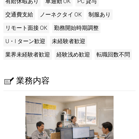
有給休暇あり
車通勤 OK
PC 貸与
交通費支給
ノーネクタイ OK
制服あり
リモート面接 OK
勤務開始時期調整
U・I ターン歓迎
未経験者歓迎
業界未経験者歓迎
経験浅め歓迎
転職回数不問
業務内容