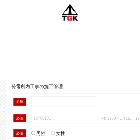
発電所内工事の施工管理
必須
必須
例) 1970年1月1日→19
男性
女性
必須