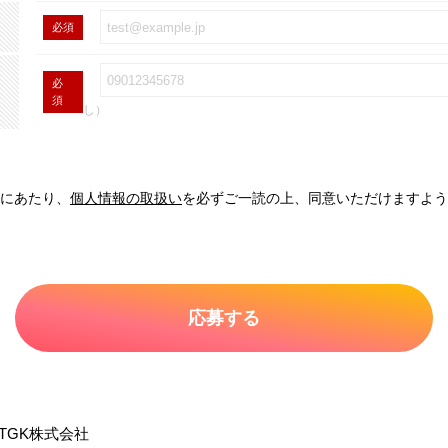
必須
必
須
し）
にあたり、
個人情報の取扱い
を必ずご一読の上、同意いただけますよう
TGK株式会社