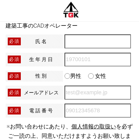
建築工事のCADオペレーター
氏名
必須
生年月日
必須
男性
女性
性別
必須
メールアドレス
必須
電話番号
必須
※お問い合わせにあたり、
個人情報の取扱い
を必ず
ご一読の上、同意いただけますようお願い致しま