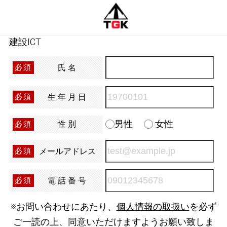
建設ICT
氏名
必須
生年月日
必須
男性
女性
性別
必須
メールアドレス
必須
電話番号
必須
※お問い合わせにあたり、
個人情報の取扱い
を必ず
ご一読の上、同意いただけますようお願い致しま