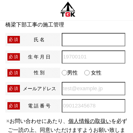
橋梁下部工事の施工管理
氏名
必須
生年月日
必須
男性
女性
性別
必須
メールアドレス
必須
電話番号
必須
※お問い合わせにあたり、
個人情報の取扱い
を必ず
ご一読の上、同意いただけますようお願い致しま